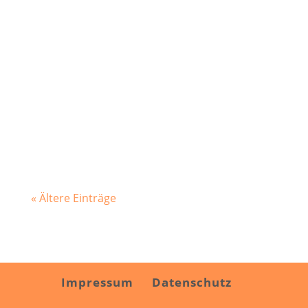
Am 27.10.2021 fand die Oktobersitzung
des Gemeinderates im Rathaus statt.
Top 1 Bauanträge 1.1...
« Ältere Einträge
Impressum
Datenschutz