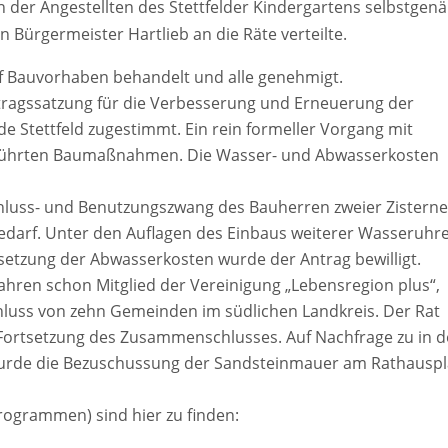
 der Angestellten des Stettfelder Kindergartens selbstgen
Bürgermeister Hartlieb an die Räte verteilte.
ünf Bauvorhaben behandelt und alle genehmigt.
tragssatzung für die Verbesserung und Erneuerung der
 Stettfeld zugestimmt. Ein rein formeller Vorgang mit
geführten Baumaßnahmen. Die Wasser- und Abwasserkosten
hluss- und Benutzungszwang des Bauherren zweier Zistern
edarf. Unter den Auflagen des Einbaus weiterer Wasseruhr
setzung der Abwasserkosten wurde der Antrag bewilligt.
 Jahren schon Mitglied der Vereinigung „Lebensregion plus“,
ss von zehn Gemeinden im südlichen Landkreis. Der Rat
 Fortsetzung des Zusammenschlusses. Auf Nachfrage zu in d
 wurde die Bezuschussung der Sandsteinmauer am Rathauspl
rogrammen) sind hier zu finden: