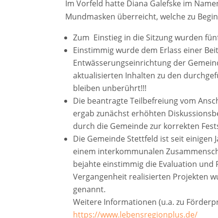
Im Vorfeld hatte Diana Galefske im Namen
Mundmasken überreicht, welche zu Beginn 
Zum
Einstieg in die Sitzung wurden f
Einstimmig wurde dem Erlass einer Bei
Entwässerungseinrichtung der Gemeinde
aktualisierten Inhalten zu den durch
bleiben unberührt!!!
Die beantragte Teilbefreiung vom Ansc
ergab zunächst erhöhten Diskussionsb
durch die Gemeinde zur korrekten Fest
Die Gemeinde Stettfeld ist seit einigen
einem interkommunalen Zusammenschlu
bejahte einstimmig die Evaluation und
Vergangenheit realisierten Projekten
genannt.
Weitere Informationen (u.a. zu Förderp
https://www.lebensregionplus.de/